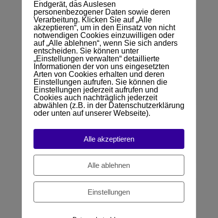
Endgerät, das Auslesen
personenbezogener Daten sowie deren
10. Welche Tilgung muss ich
Verarbeitung. Klicken Sie auf „Alle
akzeptieren“, um in den Einsatz von nicht
mindestens erbringen?
notwendigen Cookies einzuwilligen oder
auf „Alle ablehnen“, wenn Sie sich anders
entscheiden. Sie können unter
„Einstellungen verwalten“ detaillierte
Informationen der von uns eingesetzten
Arten von Cookies erhalten und deren
11. In welcher Höhe kann ich
Einstellungen aufrufen. Sie können die
Sondertilgungen vereinbaren?
Einstellungen jederzeit aufrufen und
Cookies auch nachträglich jederzeit
abwählen (z.B. in der Datenschutzerklärung
oder unten auf unserer Webseite).
12. Kann ich auch unbebaute
Alle akzeptieren
Grundstücke finanzieren?
Alle ablehnen
Einstellungen
13. Was sind Bereitstellungszinsen
und wann fallen sie an?