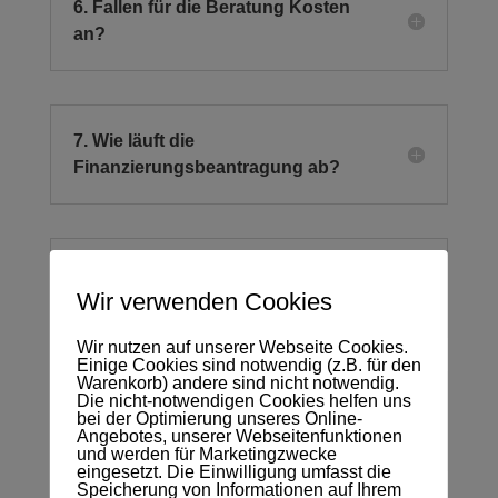
6. Fallen für die Beratung Kosten
an?
7. Wie läuft die
Finanzierungsbeantragung ab?
8. Welche Sicherheiten muss ich
Wir verwenden Cookies
für das Darlehen hinterlegen?
Wir nutzen auf unserer Webseite Cookies.
Einige Cookies sind notwendig (z.B. für den
Warenkorb) andere sind nicht notwendig.
Die nicht-notwendigen Cookies helfen uns
9. Welche Sollzinsbindung soll ich
bei der Optimierung unseres Online-
wählen?
Angebotes, unserer Webseitenfunktionen
und werden für Marketingzwecke
eingesetzt. Die Einwilligung umfasst die
Speicherung von Informationen auf Ihrem