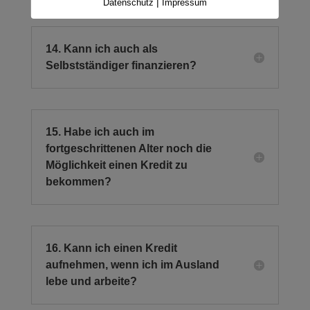
|
Datenschutz
Impressum
14. Kann ich auch als
Selbstständiger finanzieren?
15. Habe ich auch im
fortgeschrittenen Alter noch die
Möglichkeit einen Kredit zu
bekommen?
16. Kann ich einen Kredit
aufnehmen, wenn ich im Ausland
lebe und arbeite?