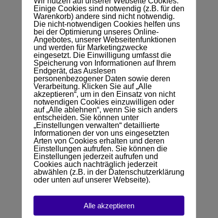
Wir nutzen auf unserer Webseite Cookies.
Einige Cookies sind notwendig (z.B. für den
Warenkorb) andere sind nicht notwendig.
schnellen
R
Die nicht-notwendigen Cookies helfen uns
Terminmöglichkeiten
bei der Optimierung unseres Online-
(innerhalb von 48 Stunden)
Angebotes, unserer Webseitenfunktionen
und werden für Marketingzwecke
eingesetzt. Die Einwilligung umfasst die
Speicherung von Informationen auf Ihrem
direkter Kommunikation zum
R
Endgerät, das Auslesen
persönlichen Berater
personenbezogener Daten sowie deren
Verarbeitung. Klicken Sie auf „Alle
akzeptieren“, um in den Einsatz von nicht
notwendigen Cookies einzuwilligen oder
zwei bis drei verständlichen
R
auf „Alle ablehnen“, wenn Sie sich anders
Finanzierungsvorschlägen
entscheiden. Sie können unter
„Einstellungen verwalten“ detaillierte
Informationen der von uns eingesetzten
Arten von Cookies erhalten und deren
verständnisvollen Beratern,
R
Einstellungen aufrufen. Sie können die
die sich Zeit nehmen
Einstellungen jederzeit aufrufen und
Cookies auch nachträglich jederzeit
abwählen (z.B. in der Datenschutzerklärung
oder unten auf unserer Webseite).
einer kostenfreien Beratung
R
Alle akzeptieren